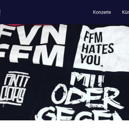
!
Konzerte
Kün