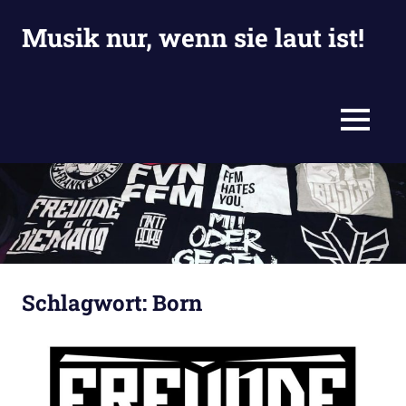
Zum
Musik nur, wenn sie laut ist!
Inhalt
springen
Eine
weitere
Jackies
MENU
Blogiversum
Website
Schlagwort:
Born