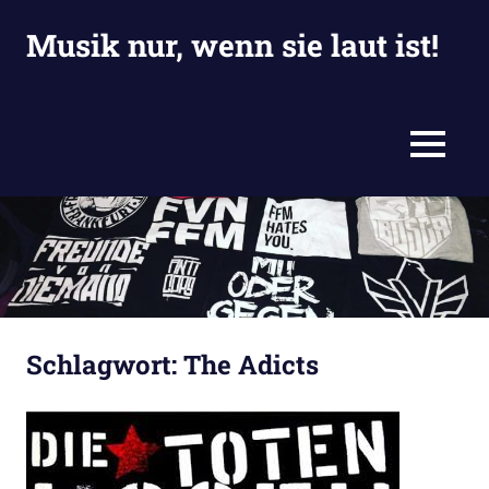
Zum
Musik nur, wenn sie laut ist!
Inhalt
springen
Eine
weitere
Jackies
MENU
Blogiversum
Website
Schlagwort:
The Adicts