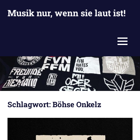
Zum
Musik nur, wenn sie laut ist!
Inhalt
springen
Eine
weitere
Jackies
MENU
Blogiversum
Website
Schlagwort:
Böhse Onkelz