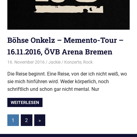
Böhse Onkelz – Memento-Tour –
16.11.2016, ÖVB Arena Bremen
16. November 2016
Jackie
Konzerte
,
Rock
Die Reise beginnt. Eine Reise, von der ich nicht weiß, wo
sie mich hinführen wird. Weder körperlich, noch
schriftlich und schon gar nicht mental. Nur
WEITERLESEN
Beitragsnavigation
Nächste
1
2
»
Beiträge