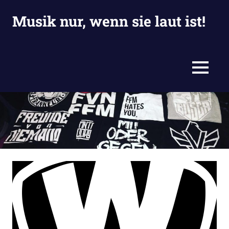
Zum
Musik nur, wenn sie laut ist!
Inhalt
springen
Eine
weitere
Jackies
MENU
Blogiversum
Website