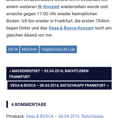
einem weiteren
W-Konzert
wiedersehen werde und
erreiche gegen 17:00 Uhr wieder heimatlichen
Boden. Ich bin wieder in Frankfurt, die ersten 784km
liegen hinter und das
Vega & Bosca Konzert
noch am
gleichen Abend vor mir.
Der W
München
Vagabundos de Lujo
Beitragsnavigation
VORHERIGER
MASSENDEFEKT – 02.04.2016, NACHTLEBEN
BEITRAG:
FRANKFURT
NÄCHSTER
VEGA & BOSCA – 08.04.2016, BATSCHKAPP FRANKFURT
BEITRAG:
4 KOMMENTARE
Pingback:
Vega & BOSCA – 08.04.2016, Batschkapp