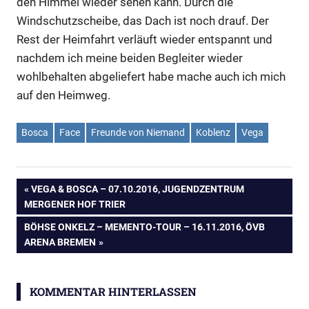
den Himmel wieder sehen kann. Durch die
Windschutzscheibe, das Dach ist noch drauf. Der
Rest der Heimfahrt verläuft wieder entspannt und
nachdem ich meine beiden Begleiter wieder
wohlbehalten abgeliefert habe mache auch ich mich
auf den Heimweg.
Bosca
Face
Freunde von Niemand
Koblenz
Vega
Beitragsnavigation
VORHERIGER
VEGA & BOSCA – 07.10.2016, JUGENDZENTRUM
BEITRAG:
MERGENER HOF TRIER
NÄCHSTER
BÖHSE ONKELZ – MEMENTO-TOUR – 16.11.2016, ÖVB
BEITRAG:
ARENA BREMEN
KOMMENTAR HINTERLASSEN