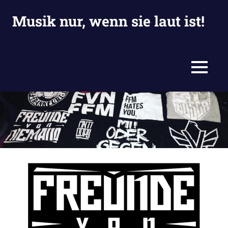
Zum
Musik nur, wenn sie laut ist!
Inhalt
springen
Eine
weitere
Jackies
MENU
Blogiversum
Website